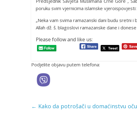
Predsjednik Savjeta Muslimana Crne Gore , Sa
poruku svim vjernicima islamske vjeroispovjesti:
„Neka vam svima ramazanski dani budu sretni i be
Allah dž. š. blagoslovi ramazanske dane i donese z
Please follow and like us:
Podjelite objavu putem telefona:
←
Kako da potrošači u domaćinstvu očuv