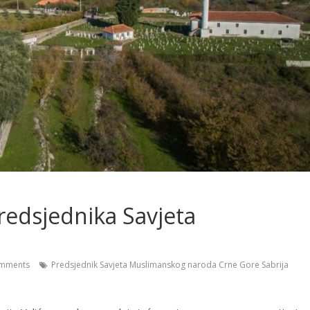
edsjednika Savjeta
mments
Predsjednik Savjeta Muslimanskog naroda Crne Gore Sabrija