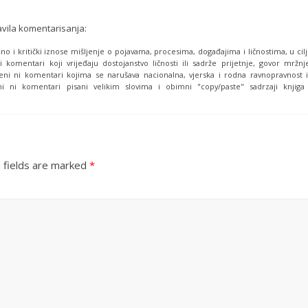
avila komentarisanja:
o i kritički iznose mišljenje o pojavama, procesima, događajima i ličnostima, u cil
i komentari koji vrijeđaju dostojanstvo ličnosti ili sadrže prijetnje, govor mržnj
eni ni komentari kojima se narušava nacionalna, vjerska i rodna ravnopravnost i
i ni komentari pisani velikim slovima i obimni "copy/paste" sadrzaji knjiga
 fields are marked
*