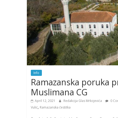
Info
Ramazanska poruka pr
Muslimana CG
April 12, 2021
Redakcija Glas Mrkojevića
0 Co
,
Vulić
Ramazanska čestitka