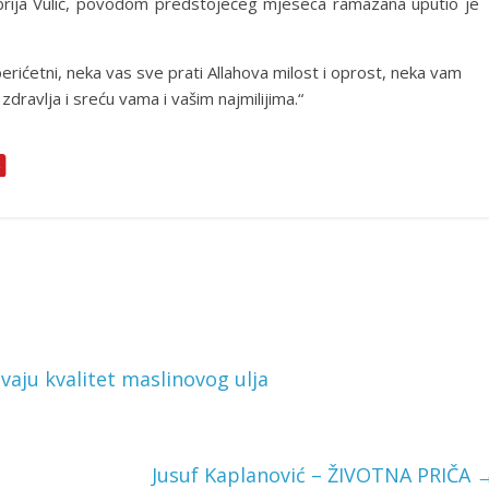
brija Vulić, povodom predstojećeg mjeseca ramazana uputio je
rićetni, neka vas sve prati Allahova milost i oprost, neka vam
dravlja i sreću vama i vašim najmilijima.“
aju kvalitet maslinovog ulja
Jusuf Kaplanović – ŽIVOTNA PRIČA