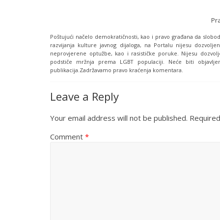
Pr
Poštujući načelo demokratičnosti, kao i pravo građana da slobodn
razvijanja kulture javnog dijaloga, na Portalu nijesu dozvoljen
neprovjerene optužbe, kao i rasističke poruke. Nijesu dozvolj
podstiče mržnja prema LGBT populaciji. Neće biti objavljen
publikacija.Zadržavamo pravo kraćenja komentara.
Leave a Reply
Your email address will not be published.
Required
Comment
*