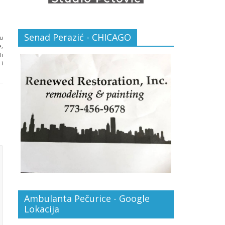
Senad Perazić - CHICAGO
ju
e,
li
 i
Ambulanta Pečurice - Google
Lokacija