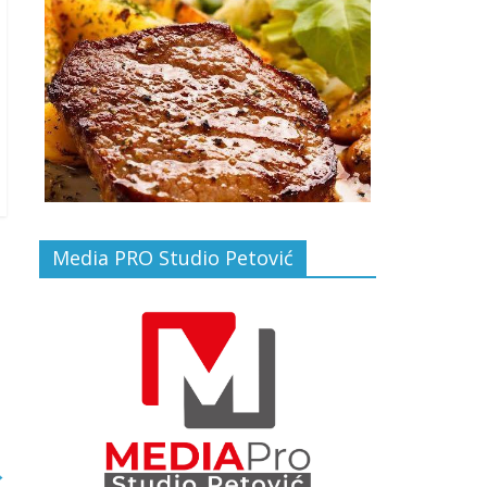
Media PRO Studio Petović
→