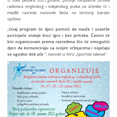
U toku januara 2021.godine, počinje besplatna zimska
radionica engleskog i italijanskog jezika za učenike IX i
mlađih razreda osnovnih škola na teritoriji barske
opštine.
„
Ovaj program će djeci pomoći da nauče i usavrše
postojeće znanje kroz igru i bez pritiska. Časovi će
biti organizovani prema razredima što će omogućiti
djeci da komuniciraju sa svojim vršnjacima i osjećaju
se ugodno dok uče “
, navode iz NVU „Sportski talenat“.