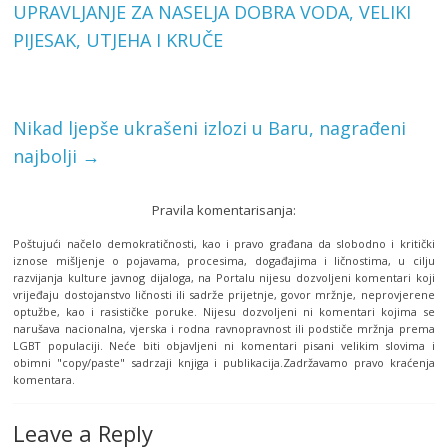
UPRAVLJANJE ZA NASELJA DOBRA VODA, VELIKI
PIJESAK, UTJEHA I KRUČE
Nikad ljepše ukrašeni izlozi u Baru, nagrađeni
najbolji
→
Pravila komentarisanja:
Poštujući načelo demokratičnosti, kao i pravo građana da slobodno i kritički
iznose mišljenje o pojavama, procesima, događajima i ličnostima, u cilju
razvijanja kulture javnog dijaloga, na Portalu nijesu dozvoljeni komentari koji
vrijeđaju dostojanstvo ličnosti ili sadrže prijetnje, govor mržnje, neprovjerene
optužbe, kao i rasističke poruke. Nijesu dozvoljeni ni komentari kojima se
narušava nacionalna, vjerska i rodna ravnopravnost ili podstiče mržnja prema
LGBT populaciji. Neće biti objavljeni ni komentari pisani velikim slovima i
obimni "copy/paste" sadrzaji knjiga i publikacija.Zadržavamo pravo kraćenja
komentara.
Leave a Reply