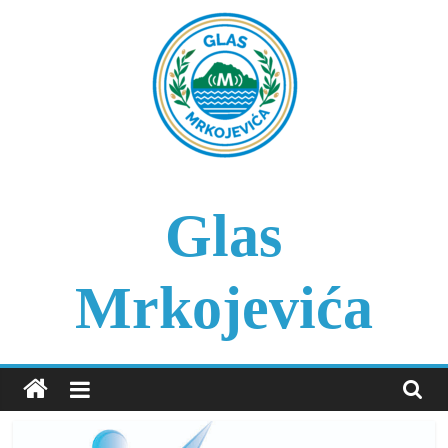
Skip
to
content
Glas
Mrkojevića