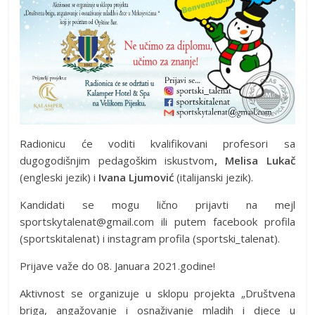
Radionicu će voditi kvalifikovani profesori sa
dugogodišnjim pedagoškim iskustvom
, Melisa Lukač
(engleski jezik) i
Ivana Ljumović
(italijanski jezik).
Kandidati se mogu lično prijavti na mejl
sportskytalenat@gmail.com
ili putem facebook profila
(sportskitalenat) i instagram profila (sportski_talenat).
Prijave važe do 08. Januara 2021.godine!
Aktivnost se organizuje u sklopu projekta „Društvena
briga, angažovanje i osnaživanje mladih i djece u