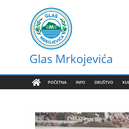
Skip
to
content
Glas Mrkojevića
POČETNA
INFO
DRUŠTVO
KU