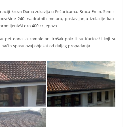
anaciji krova Doma zdravlja u Pečuricama. Braća Emin, Semir i
površine 240 kvadratnih metara, postavljanju izolacije kao i
romijenivši oko 400 crijepova.
su pet dana, a kompletan trošak pokrili su Kurtovići koji su
aj način spasu ovaj objekat od daljeg propadanja.