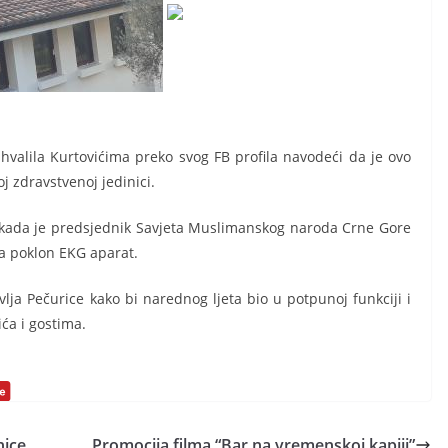
ahvalila Kurtovićima preko svog FB profila navodeći da je ovo
j zdravstvenoj jedinici.
 kada je predsjednik Savjeta Muslimanskog naroda Crne Gore
na poklon EKG aparat.
ja Pečurice kako bi narednog ljeta bio u potpunoj funkciji i
ća i gostima.
nice
Promocija filma “Bar na vremenskoj kapiji”