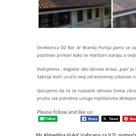
Direktorica DZ Bar dr Branka Purlija javno se z
pozitivan primjer kako se mještani staraju o svojo
Podsjetimo , dogovor oko obnove krova „pao“ je
Sabrija Vulić uručio ovoj zdravstvenoj ustanovi 
Vjerujemo da će se nastaviti obnova Doma zdravl
pružio
sve potrebne usluge mještanima Mrkojevi
Please follow and like us:
Mr Almedina Vukić izabrana za V.D. pomoć