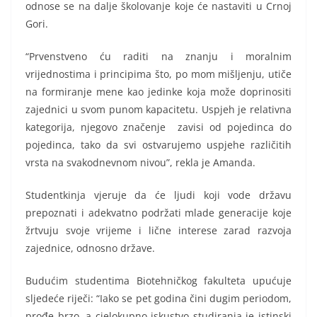
odnose se na dalje školovanje koje će nastaviti u Crnoj
Gori.
“Prvenstveno ću raditi na znanju i moralnim
vrijednostima i principima što, po mom mišljenju, utiče
na formiranje mene kao jedinke koja može doprinositi
zajednici u svom punom kapacitetu. Uspjeh je relativna
kategorija, njegovo značenje zavisi od pojedinca do
pojedinca, tako da svi ostvarujemo uspjehe različitih
vrsta na svakodnevnom nivou”, rekla je Amanda.
Studentkinja vjeruje da će ljudi koji vode državu
prepoznati i adekvatno podržati mlade generacije koje
žrtvuju svoje vrijeme i lične interese zarad razvoja
zajednice, odnosno države.
Budućim studentima Biotehničkog fakulteta upućuje
sljedeće riječi: “Iako se pet godina čini dugim periodom,
prođe brzo, a cjelokupno iskustvo studiranja je istinski