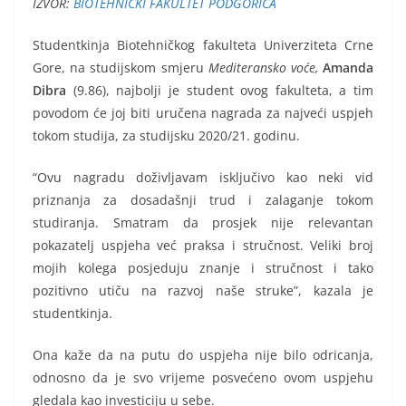
IZVOR:
BIOTEHNIČKI FAKULTET PODGORICA
Studentkinja Biotehničkog fakulteta Univerziteta Crne
Gore, na studijskom smjeru
Mediteransko voće
,
Amanda
Dibra
(9.86),
najbolji je student ovog fakulteta, a tim
povodom će joj biti uručena nagrada
za najveći uspjeh
tokom studija, za studijsku 2020/21. godinu.
“Ovu nagradu doživljavam isključivo kao neki vid
priznanja za dosadašnji trud i zalaganje tokom
studiranja. Smatram da prosjek nije relevantan
pokazatelj uspjeha već praksa i stručnost. Veliki broj
mojih kolega posjeduju znanje i stručnost i tako
pozitivno utiču na razvoj naše struke”, kazala je
studentkinja.
Ona kaže da na putu do uspjeha nije bilo odricanja,
odnosno da je svo vrijeme posvećeno ovom uspjehu
gledala kao investiciju u sebe.