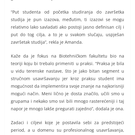
“Put studenta od početka studiranja do završetka
studija je pun izazova, međutim, ti izazovi se mogu
relativno lako savladati ako postoji jasno definisan cilj i
put do tog cilja, a to je u svakom slučaju, uspješan
završetak studija”, rekla je Amanda.
Kaže da je fokus na Biotehničkom fakultetu bio na
teoriji koju bi trebalo primeniti u praksi. “Praksa je bila
u vidu terenske nastave, što je jako bitan segment u
stručnom usavršavanju jer kroz praksu student ima
mogućnost da implementira svoje znanje na najkorisniji
mogući način. Meni lično je dosta značilo, učili smo u
grupama i nekako smo svi bili mnogo rasterećeniji i taj
napor je mnogo lakše pregurati zajedno”, dodala je ona.
Zadaci i ciljevi koje je postavila sebi za predstojeći
period, a u domenu su profesionalnog usavršavanja,