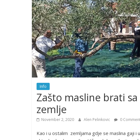
Info
Zašto masline brati sa 
zemlje
November 2, 2020
Alen Pelinkovic
0 Commen
Kao i u ostalim zemljama gdje se maslina gaji i už