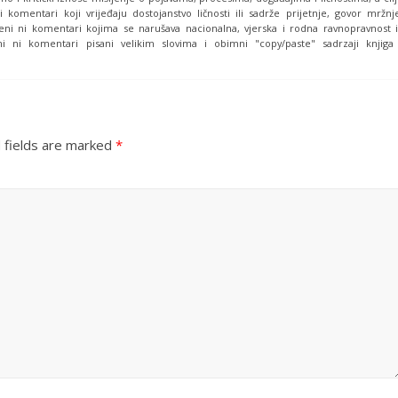
i komentari koji vrijeđaju dostojanstvo ličnosti ili sadrže prijetnje, govor mržnj
eni ni komentari kojima se narušava nacionalna, vjerska i rodna ravnopravnost i
i ni komentari pisani velikim slovima i obimni "copy/paste" sadrzaji knjiga
 fields are marked
*