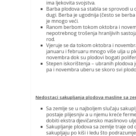
ima ljekovita svojstva.
Barba plodova sa stabla se sprovodi u o
dugi. Berba je ugodnija (često se berb
je mnogo veći.
Ranom berbom tokom oktobra i novembr
nepotrebnog trošenja hranljivih sastoj
rod.
Vjeruje se da tokom oktobra i novembra
januaru i februaru mnogo više ulja u plo
novembra dok su plodovi bogati polifeno
Stepen iskorištenja – ubranih plodova
pa i novembra uberu se skoro svi plodo
Nedostaci sakupljanja plodova masline sa ze
Sa zemlje se u najboljem slučaju sakupl
postaje plijesnjiv a u njemu kreće ferme
dobiti ekstra djevičansko maslinovo ulje
Sakupljanje plodova sa zemlje traje od 
sakupljaju po kiši i ledu što podrazumjev