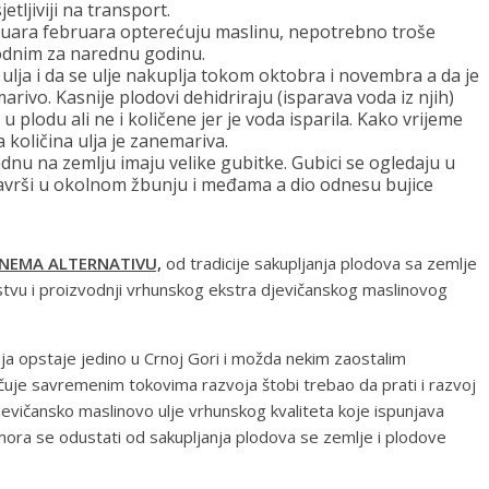
tljiviji na transport.
anuara februara opterećuju maslinu, nepotrebno troše
 rodnim za narednu godinu.
 ulja i da se ulje nakuplja tokom oktobra i novembra a da je
rivo. Kasnije plodovi dehidriraju (isparava voda iz njih)
 plodu ali ne i količene jer je voda isparila. Kako vrijeme
 količina ulja je zanemariva.
adnu na zemlju imaju velike gubitke. Gubici se ogledaju u
završi u okolnom žbunju i međama a dio odnesu bujice
NEMA ALTERNATIVU,
od tradicije sakupljanja plodova sa zemlje
tvu i proizvodnji vrhunskog ekstra djevičanskog maslinovog
a opstaje jedino u Crnoj Gori i možda nekim zaostalim
učuje savremenim tokovima razvoja štobi trebao da prati i razvoj
djevičansko maslinovo ulje vrhunskog kvaliteta koje ispunjava
 mora se odustati od sakupljanja plodova se zemlje i plodove