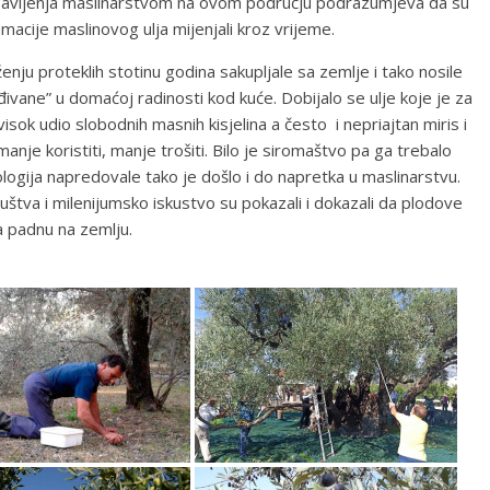
 bavljenja maslinarstvom na ovom području podrazumjeva da su
macije maslinovog ulja mijenjali kroz vrijeme.
u proteklih stotinu godina sakupljale sa zemlje i tako nosile
ađivane” u domaćoj radinosti kod kuće. Dobijalo se ulje koje je za
visok udio slobodnih masnih kisjelina a često i nepriajtan miris i
anje koristiti, manje trošiti. Bilo je siromaštvo pa ga trebalo
ologija napredovale tako je došlo i do napretka u maslinarstvu.
uštva i milenijumsko iskustvo su pokazali i dokazali da plodove
da padnu na zemlju.