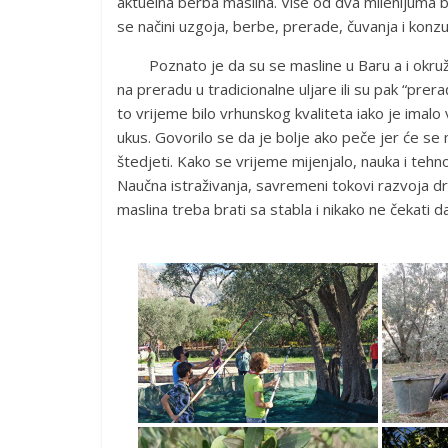
aktuelna berba maslina. Više od dva milenijuma
se načini uzgoja, berbe, prerade, čuvanja i konzu
Poznato je da su se masline u Baru a i okruženj
na preradu u tradicionalne uljare ili su pak “prer
to vrijeme bilo vrhunskog kvaliteta iako je imalo 
ukus. Govorilo se da je bolje ako peče jer će se m
štedjeti. Kako se vrijeme mijenjalo, nauka i tehn
Naučna istraživanja, savremeni tokovi razvoja dr
maslina treba brati sa stabla i nikako ne čekati 