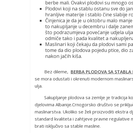
berbe mali. Ovakvi plodovi su mnogo osje
Plodovi koji na stablu ostanu sve do j
hranljive materije i stablo čine slabije
Činjenica je da je u oktobru malo manje
to nakupljanje u decembru i dalje zanema
što podrazumjeva povećanje udjela ulja u
odmiče tako i pada kvalitet a nakupljena
Maslinari koji čekaju da plodovi sami p
tome da dio plodova pojedu ptice, dio 
nakon jačih kiša.
Bez dileme,
BERBA PLODOVA SA STABLA 
se mora odustati i okrenuti modernom maslinars
ulja.
Sakupljanje plodova sa zemlje je tradicija koj
djelovima Albanije.Crnogorsko društvo se priklj
maslinarstva. Ukoliko se želi proizvoditi ekstra 
standard kvaliteta i zahtjeve pravne regulative
brati isključivo sa stable masline.