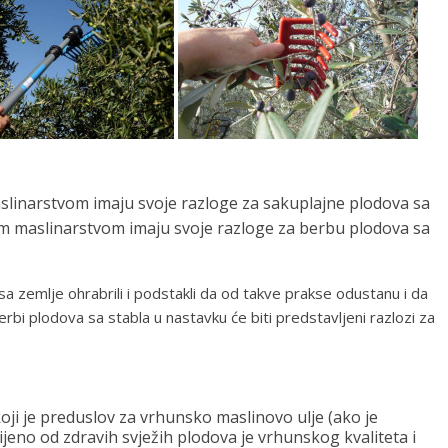
linarstvom imaju svoje razloge za sakuplajne plodova sa
im maslinarstvom imaju svoje razloge za berbu plodova sa
 zemlje ohrabrili i podstakli da od takve prakse odustanu i da
 plodova sa stabla u nastavku će biti predstavljeni razlozi za
ji je preduslov za vrhunsko maslinovo ulje (ako je
jeno od zdravih svježih plodova je vrhunskog kvaliteta i