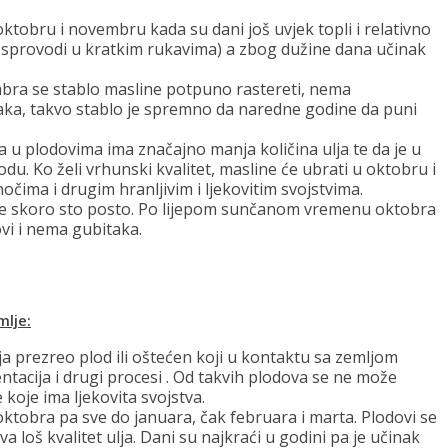
ktobru i novembru kada su dani još uvjek topli i relativno
a sprovodi u kratkim rukavima) a zbog dužine dana učinak
a se stablo masline potpuno rastereti, nema
aka, takvo stablo je spremno da naredne godine da puni
 u plodovima ima značajno manja količina ulja te da je u
du. Ko želi vrhunski kvalitet, masline će ubrati u oktobru i
čima i drugim hranljivim i ljekovitim svojstvima.
 je skoro sto posto. Po lijepom sunčanom vremenu oktobra
vi i nema gubitaka.
mlje:
ja prezreo plod ili oštećen koji u kontaktu sa zemljom
ntacija i drugi procesi . Od takvih plodova se ne može
 koje ima ljekovita svojstva.
oktobra pa sve do januara, čak februara i marta. Plodovi se
a loš kvalitet ulja. Dani su najkraći u godini pa je učinak