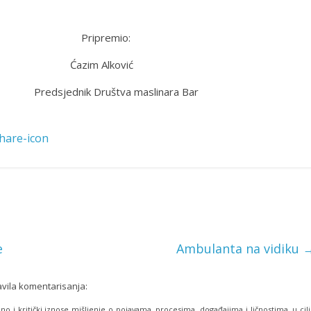
mio:
ković
va maslinara Bar
e
Ambulanta na vidiku
avila komentarisanja:
o i kritički iznose mišljenje o pojavama, procesima, događajima i ličnostima, u cil