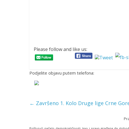
Pripre
Ćazim Al
Predsjednik Društ
Please follow and like us:
Podjelite objavu putem telefona:
←
Završeno 1. Kolo Druge lige Crne Gor
Pr
Poštujući načelo demokratičnosti, kao i pravo građana da slobodn