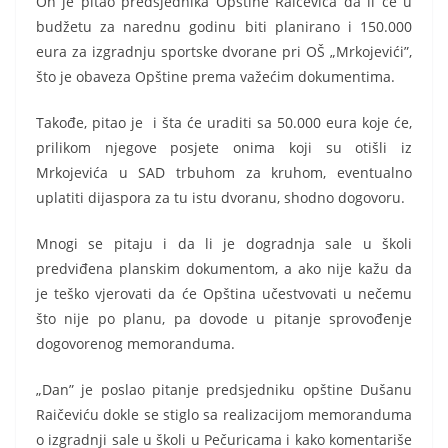
On je pitao predsjednika Opštine Raičevića da li će u
budžetu za narednu godinu biti planirano i 150.000
eura za izgradnju sportske dvorane pri OŠ „Mrkojevići”,
što je obaveza Opštine prema važećim dokumentima.
Takođe, pitao je i šta će uraditi sa 50.000 eura koje će,
prilikom njegove posjete onima koji su otišli iz
Mrkojevića u SAD trbuhom za kruhom, eventualno
uplatiti dijaspora za tu istu dvoranu, shodno dogovoru.
Mnogi se pitaju i da li je dogradnja sale u školi
predviđena planskim dokumentom, a ako nije kažu da
je teško vjerovati da će Opština učestvovati u nečemu
što nije po planu, pa dovode u pitanje sprovođenje
dogovorenog memoranduma.
„Dan” je poslao pitanje predsjedniku opštine Dušanu
Raičeviću dokle se stiglo sa realizacijom memoranduma
o izgradnji sale u školi u Pečuricama i kako komentariše