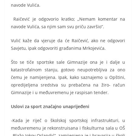
navode Vulića.
Raičević je odgovorio kratko; „Nemam komentar na
navode Vulića, sa njim sam svu priču završio”.
Vulić kaže da vjeruje da će Raičević, ako ne odgovori
Savjetu, ipak odgovoriti građanima Mrkojevića.
Što se tiče sportske sale Gimnazije ona je i dalje u
katastrofalnom stanju, gotovo neupotrebljiva za ono
čemu je namijenjena. Ipak, kako saznajemo u Opštini,
opredijeljena sredstva su prebačena na žiro- račun
Gimnazije i u međuvremenu je raspisan tender.
Uslovi za sport značajno unaprijeđeni
-Kada je riječ o školskoj sportskoj infrastrukturi, u
međuvremenu je rekonstruisana i fiskulturna sala u OŠ
„Blažo Jokov Orlandić”, zamijenjena je i bravarija u školi