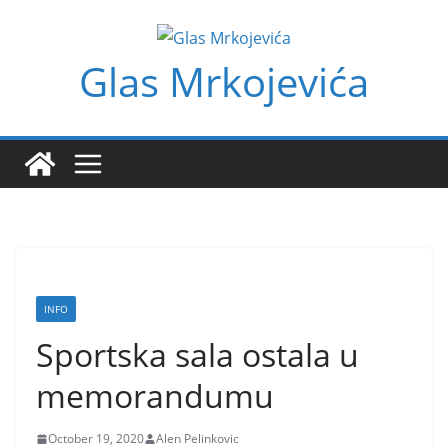
Skip
to
Glas Mrkojevića
content
INFO
Sportska sala ostala u
memorandumu
October 19, 2020
Alen Pelinkovic