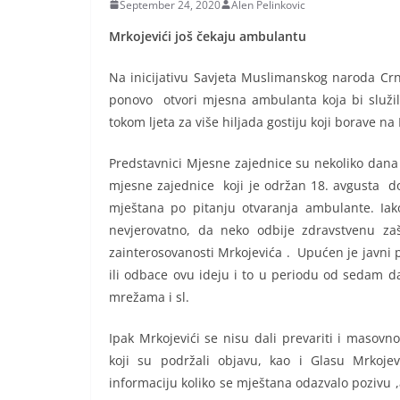
September 24, 2020
Alen Pelinkovic
Mrkojevi
ći još čekaju ambulantu
Na inicijativu Savjeta Muslimanskog naroda Crn
ponovo otvori mjesna ambulanta koja bi služila
tokom ljeta za više hiljada gostiju koji borave na
Predstavnici Mjesne zajednice su nekoliko dana 
mjesne zajednice koji je održan 18. avgusta do
mještana po pitanju otvaranja ambulante. Iak
nevjerovatno, da neko odbije zdravstvenu zašt
zainterosovanosti Mrkojevića . Upućen je javni p
ili odbace ovu ideju i to u periodu od sedam d
mrežama i sl.
Ipak Mrkojevići se nisu dali prevariti i masovno
koji su podržali objavu, kao i Glasu Mrkojev
informaciju koliko se mještana odazvalo pozivu ,