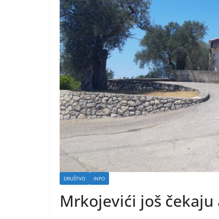
DRUŠTVO
INFO
Mrkojevići još čekaj