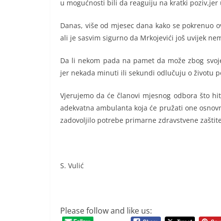
u mogućnosti bili da reaguiju na kratki poziv,je
Danas, više od mjesec dana kako se pokrenuo ov
ali je sasvim sigurno da Mrkojevići još uvijek n
Da li nekom pada na pamet da može zbog svoje n
jer nekada minuti ili sekundi odlučuju o životu p
Vjerujemo da će članovi mjesnog odbora što hitn
adekvatna ambulanta koja će pružati one osnovn
zadovoljilo potrebe primarne zdravstvene zaštite
S. Vulić
Please follow and like us: