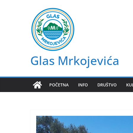
Skip
to
content
Glas Mrkojevića
POČETNA
INFO
DRUŠTVO
KU