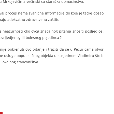
r u Mrkojevićima većinski su staračka domaćinstva.
aj proces nema zvanične informacije do koje je tačke došao,
emaju adekvatnu zdravstvenu zaštitu.
eažurnosti oko ovog značajnog pitanja snositi posljedice ,
ovrijedjenog ili bolesnog pojedinca ?
ije pokrenuti ovo pitanje i tražiti da se u Pečuricama otvori
e usluge poput sličnog objekta u susjednom Vladimiru što bi
 lokalnog stanovništva.