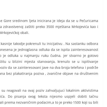
e Gore sredinom ljeta inicirana je ideja da se u Pečuricama
 zdravstvenoj zaštiti preko 3500 mještana Mrkojevića kao i
 Mrkojevićkoj obali.
kasnije takodje pokrenuli tu inicijativu . Na sastanku odbora
nesena je jednoglasna odluka da se ispita zainteresovanost
o je odluka u najmanju ruku čudna, jer stvarno je gotovo
itu u blizini mjesta stanovanja, krenulo se u ispitivanje
oziv da se zainteresovani jave na dva broja telefona i podrže
ana bez plakatiranja poziva , zvanične objave na društvenim
 su reagovali na ovaj poziv zahvaljujuci lokalnim aktivistima
ića. Do pisanja ovog teksta nijesmo uspjeli dobiti tačnu
ali prema nezvaničnim podacim,a to je preko 1500 koji su bili