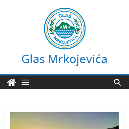
Skip
to
content
Glas Mrkojevića