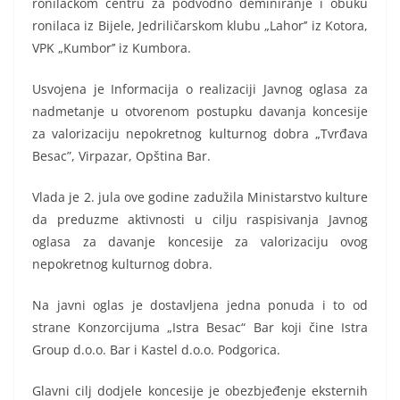
ronilačkom centru za podvodno deminiranje i obuku
ronilaca iz Bijele, Jedriličarskom klubu „Lahor’’ iz Kotora,
VPK „Kumbor’’ iz Kumbora.
Usvojena je Informacija o realizaciji Javnog oglasa za
nadmetanje u otvorenom postupku davanja koncesije
za valorizaciju nepokretnog kulturnog dobra „Tvrđava
Besac”, Virpazar, Opština Bar.
Vlada je 2. jula ove godine zadužila Ministarstvo kulture
da preduzme aktivnosti u cilju raspisivanja Javnog
oglasa za davanje koncesije za valorizaciju ovog
nepokretnog kulturnog dobra.
Na javni oglas je dostavljena jedna ponuda i to od
strane Konzorcijuma „Istra Besac“ Bar koji čine Istra
Group d.o.o. Bar i Kastel d.o.o. Podgorica.
Glavni cilj dodjele koncesije je obezbjeđenje eksternih