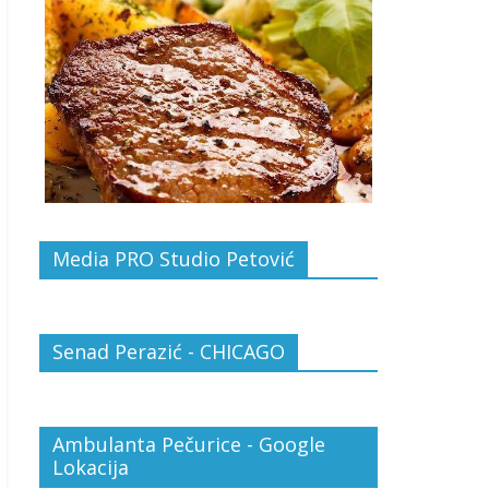
Media PRO Studio Petović
Senad Perazić - CHICAGO
Ambulanta Pečurice - Google
Lokacija