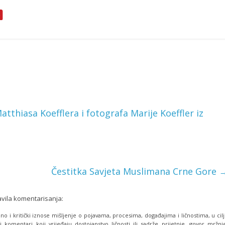
tthiasa Koefflera i fotografa Marije Koeffler iz
Čestitka Savjeta Muslimana Crne Gore
avila komentarisanja:
o i kritički iznose mišljenje o pojavama, procesima, događajima i ličnostima, u cil
i komentari koji vrijeđaju dostojanstvo ličnosti ili sadrže prijetnje, govor mržnj