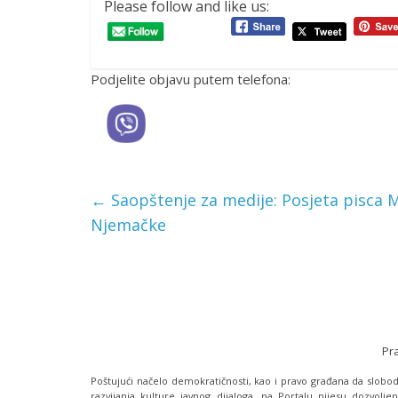
Please follow and like us:
Podjelite objavu putem telefona:
←
Saopštenje za medije: Posjeta pisca Ma
Njemačke
Pr
Poštujući načelo demokratičnosti, kao i pravo građana da slobodn
razvijanja kulture javnog dijaloga, na Portalu nijesu dozvoljen