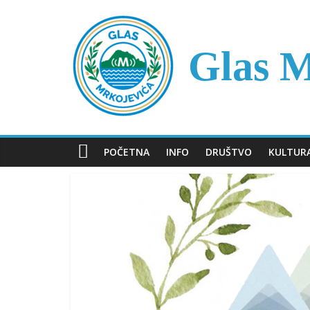
Skip
to
content
Glas M
POČETNA
INFO
DRUŠTVO
KULTUR