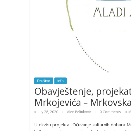
Društvo
Info
Obavještenje, projeka
Mrkojevića – Mrkovska
July 28, 2020
Alen Pelinkovic
0 Comments
M
U okviru projekta „Očuvanje kulturnih dobara Mr