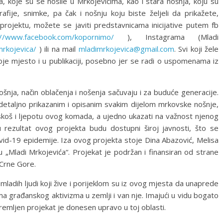
, koje su se nosile u Mrkojevićima, kao i stara nošnja, koju su
afije, snimke, pa čak i nošnju koju biste željeli da prikažete,
 o projektu, možete se javiti predstavnicama inicijative putem fb
://www.facebook.com/kopornimo/
), Instagrama (Mladi
rkojevica/
) ili na mail
mladimrkojevica@gmail.com
. Svi koji žele
je mjesto i u publikaciji, posebno jer se radi o uspomenama iz
šnja, način oblačenja i nošenja sačuvaju i za buduće generacije.
 detaljno prikazanim i opisanim svakim dijelom mrkovske nošnje,
askoš i ljepotu ovog komada, a ujedno ukazati na važnost njenog
du rezultat ovog projekta budu dostupni široj javnosti, što se
id-19 epidemije. Iza ovog projekta stoje Dina Abazović, Melisa
vu „Mladi Mrkojevića“. Projekat je podržan i finansiran od strane
 Crne Gore.
a mladih ljudi koji žive i porijeklom su iz ovog mjesta da unaprede
a građanskog aktivizma u zemlji i van nje. Imajući u vidu bogato
premljen projekat je donesen upravo u toj oblasti.