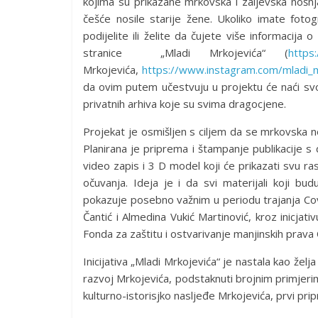
kojima su prikazane mrkovska i zaljevska nošnja
češće nosile starije žene. Ukoliko imate fotogr
podijelite ili želite da čujete više informacija
stranice „Mladi Mrkojevića“ (
https
Mrkojevića,
https://www.instagram.com/mladi_m
da ovim putem učestvuju u projektu će naći svo
privatnih arhiva koje su svima dragocjene.
Projekat je osmišljen s ciljem da se mrkovska no
Planirana je priprema i štampanje publikacije s
video zapis i 3 D model koji će prikazati svu r
očuvanja. Ideja je i da svi materijali koji bu
pokazuje posebno važnim u periodu trajanja Cov
Čantić i Almedina Vukić Martinović, kroz inicjati
Fonda za zaštitu i ostvarivanje manjinskih prava
Inicijativa „Mladi Mrkojevića“ je nastala kao želj
razvoj Mrkojevića, podstaknuti brojnim primjerim
kulturno-istorisjko nasljeđe Mrkojevića, prvi pri