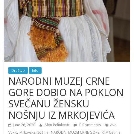
Društvo
Info
NARODNI MUZEJ CRNE
GORE DOBIO NA POKLON
SVEČANU ŽENSKU
NOŠNJU IZ MRKOJEVIĆA
June 26, 2020
Alen Pelinkovic
0 Comments
Ava
,
,
,
Vukić
Mrkovska Nošnja
NARODNI MUZEJ CRNE GORE
RTV Cetinje