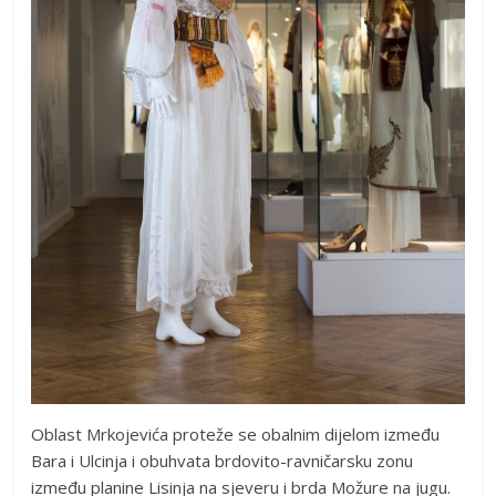
Oblast Mrkojevića proteže se obalnim dijelom između
Bara i Ulcinja i obuhvata brdovito-ravničarsku zonu
između planine Lisinja na sjeveru i brda Možure na jugu.