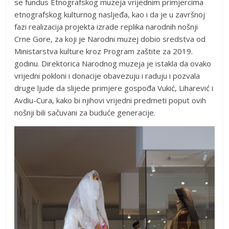
se fundus Etnografskog muzeja vrijednim primjercima
etnografskog kulturnog nasljeđa, kao i da je u završnoj
fazi realizacija projekta izrade replika narodnih nošnji
Crne Gore, za koji je Narodni muzej dobio sredstva od
Ministarstva kulture kroz Program zaštite za 2019.
godinu. Direktorica Narodnog muzeja je istakla da ovako
vrijedni pokloni i donacije obavezuju i raduju i pozvala
druge ljude da slijede primjere gospođa Vukić, Liharević i
Avdiu-Cura, kako bi njihovi vrijedni predmeti poput ovih
nošnji bili sačuvani za buduće generacije.