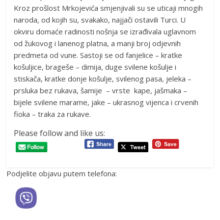
Kroz prošlost Mrkojevića smjenjivali su se uticaji mnogih
naroda, od kojih su, svakako, najjači ostavili Turci. U
okviru domaće radinosti nošnja se izrađivala uglavnom
od žukovog i lanenog platna, a manji broj odjevnih
predmeta od vune. Sastoji se od fanjelice – kratke
košuljice, brageše – dimija, duge svilene košulje i
stiskača, kratke donje košulje, svilenog pasa, jeleka –
prsluka bez rukava, šamije – vrste kape, jašmaka –
bijele svilene marame, jake – ukrasnog vijenca i crvenih
fioka – traka za rukave.
Please follow and like us:
Podjelite objavu putem telefona: