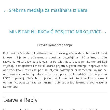
←
Srebrna medalja za maslinara iz Bara
MINISTAR NURKOVIĆ POSJETIO MRKOJEVIĆE
→
Pravila komentarisanja:
Poštujući načelo demokratičnosti, kao i pravo građana da slobodno i kritički
iznose mišljenje o pojavama, procesima, događajima i ličnostima, u cilju
razvijanja kulture javnog dijaloga, na Portalu nijesu dozvoljeni komentari koji
vrijeđaju dostojanstvo ličnosti ili sadrže prijetnje, govor mržnje, neprovjerene
optužbe, kao i rasističke poruke. Nijesu dozvoljeni ni komentari kojima se
narušava nacionalna, vjerska i rodna ravnopravnost ili podstiče mržnja prema
LGBT populaciji. Neće biti objavljeni ni komentari pisani velikim slovima i
obimni "copy/paste" sadrzaji knjiga i publikacija.Zadržavamo pravo kraćenja
komentara.
Leave a Reply