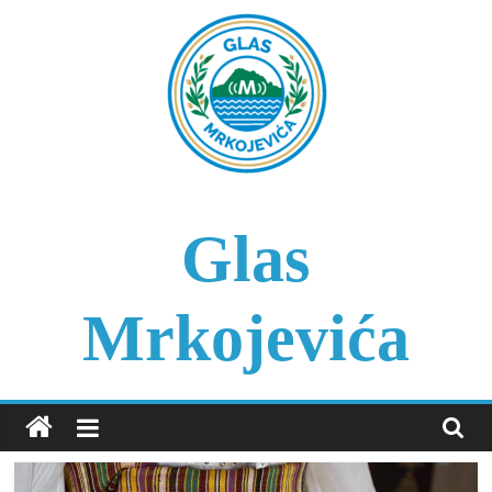
Skip
to
content
Glas
Mrkojevića