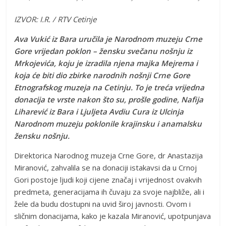
IZVOR: I.R. / RTV Cetinje
Ava Vukić iz Bara uručila je Narodnom muzeju Crne
Gore vrijedan poklon – žensku svečanu nošnju iz
Mrkojevića, koju je izradila njena majka Mejrema i
koja će biti dio zbirke narodnih nošnji Crne Gore
Etnografskog muzeja na Cetinju. To je treća vrijedna
donacija te vrste nakon što su, prošle godine, Nafija
Liharević iz Bara i Ljuljeta Avdiu Cura iz Ulcinja
Narodnom muzeju poklonile krajinsku i anamalsku
žensku nošnju.
Direktorica Narodnog muzeja Crne Gore, dr Anastazija
Miranović, zahvalila se na donaciji istakavsi da u Crnoj
Gori postoje ljudi koji cijene značaj i vrijednost ovakvih
predmeta, generacijama ih čuvaju za svoje najbliže, ali i
žele da budu dostupni na uvid široj javnosti. Ovom i
sličnim donacijama, kako je kazala Miranović, upotpunjava