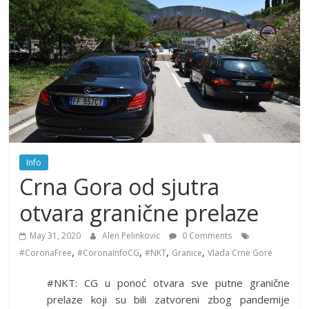
Info
Crna Gora od sjutra
otvara granične prelaze
May 31, 2020
Alen Pelinkovic
0 Comments
,
,
,
,
#CoronaFree
#CoronaInfoCG
#NKT
Granice
Vlada Crne Gore
#NKT: CG u ponoć otvara sve putne granične
prelaze koji su bili zatvoreni zbog pandemije