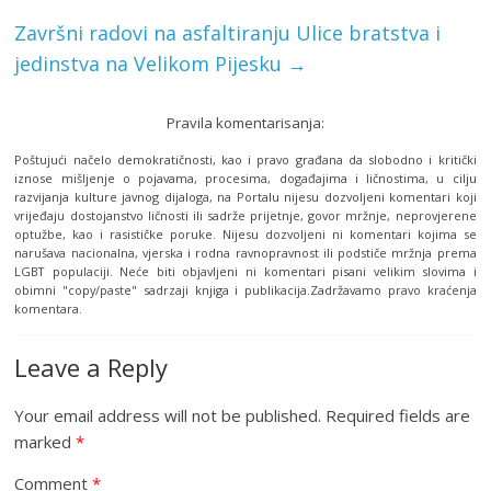
Završni radovi na asfaltiranju Ulice bratstva i
jedinstva na Velikom Pijesku
→
Pravila komentarisanja:
Poštujući načelo demokratičnosti, kao i pravo građana da slobodno i kritički
iznose mišljenje o pojavama, procesima, događajima i ličnostima, u cilju
razvijanja kulture javnog dijaloga, na Portalu nijesu dozvoljeni komentari koji
vrijeđaju dostojanstvo ličnosti ili sadrže prijetnje, govor mržnje, neprovjerene
optužbe, kao i rasističke poruke. Nijesu dozvoljeni ni komentari kojima se
narušava nacionalna, vjerska i rodna ravnopravnost ili podstiče mržnja prema
LGBT populaciji. Neće biti objavljeni ni komentari pisani velikim slovima i
obimni "copy/paste" sadrzaji knjiga i publikacija.Zadržavamo pravo kraćenja
komentara.
Leave a Reply
Your email address will not be published.
Required fields are
marked
*
Comment
*