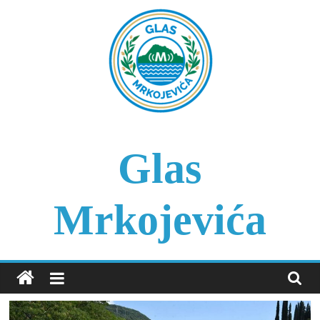
Skip
to
content
Glas
Mrkojevića