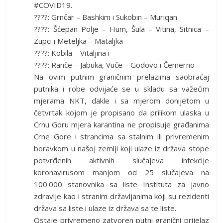
#COVID19.
????: Grnčar – Bashkim i Sukobin – Muriqan
????: Šćepan Polje – Hum, Šula – Vitina, Sitnica –
Zupci i Meteljka – Mataljka
????: Kobila – Vitaljina i
????: Ranče – Jabuka, Vuče – Godovo i Čemerno
Na ovim putnim graničnim prelazima saobraćaj
putnika i robe odvijaće se u skladu sa važećim
mjerama NKT, dakle i sa mjerom donijetom u
četvrtak kojom je propisano da prilikom ulaska u
Crnu Goru mjera karantina ne propisuje građanima
Crne Gore i strancima sa stalnim ili privremenim
boravkom u našoj zemlji koji ulaze iz država stope
potvrđenih aktivnih slučajeva infekcije
koronavirusom manjom od 25 slučajeva na
100.000 stanovnika sa liste Instituta za javno
zdravlje kao i stranim državljanima koji su rezidenti
država sa liste i ulaze iz država sa te liste.
Ostaje privremeno zatvoren putni granični prijelaz