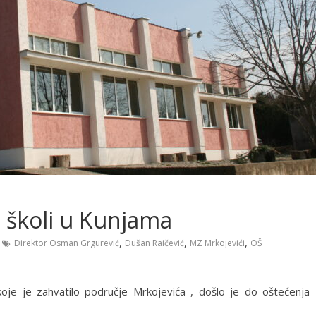
 školi u Kunjama
,
,
,
Direktor Osman Grgurević
Dušan Raičević
MZ Mrkojevići
OŠ
je je zahvatilo područje Mrkojevića , došlo je do oštećenja