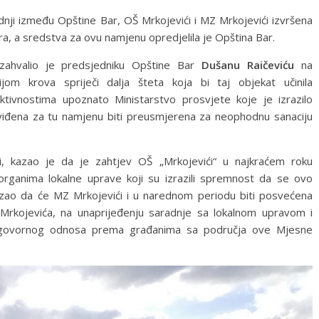
dnji između Opštine Bar, OŠ Mrkojevići i MZ Mrkojevići izvršena
ra, a sredstva za ovu namjenu opredjelila je Opština Bar.
zahvalio je predsjedniku Opštine Bar
Dušanu Raičeviću
na
m krova spriječi dalja šteta koja bi taj objekat učinila
ktivnostima upoznato Ministarstvo prosvjete koje je izrazilo
đena za tu namjenu biti preusmjerena za neophodnu sanaciju
i, kazao je da je zahtjev OŠ „Mrkojevići“ u najkraćem roku
organima lokalne uprave koji su izrazili spremnost da se ovo
 kazao da će MZ Mrkojevići i u narednom periodu biti posvećena
 Mrkojevića, na unaprijeđenju saradnje sa lokalnom upravom i
 odgovornog odnosa prema građanima sa područja ove Mjesne