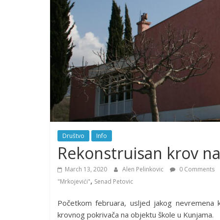
Društvo
Info
Rekonstruisan krov na
March 13, 2020
Alen Pelinkovic
0 Comments
,
"Mrkojevići"
Senad Petovic
Početkom februara, usljed jakog nevremena ko
krovnog pokrivača na objektu škole u Kunjama.