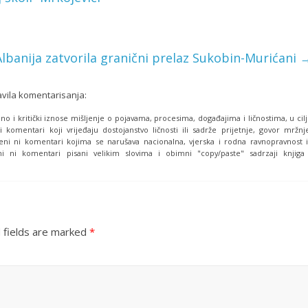
Albanija zatvorila granični prelaz Sukobin-Murićani
avila komentarisanja:
o i kritički iznose mišljenje o pojavama, procesima, događajima i ličnostima, u cil
i komentari koji vrijeđaju dostojanstvo ličnosti ili sadrže prijetnje, govor mržnj
eni ni komentari kojima se narušava nacionalna, vjerska i rodna ravnopravnost i
i ni komentari pisani velikim slovima i obimni "copy/paste" sadrzaji knjiga
 fields are marked
*