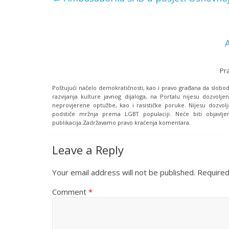
Pr
Poštujući načelo demokratičnosti, kao i pravo građana da slobodn
razvijanja kulture javnog dijaloga, na Portalu nijesu dozvoljen
neprovjerene optužbe, kao i rasističke poruke. Nijesu dozvolj
podstiče mržnja prema LGBT populaciji. Neće biti objavljen
publikacija.Zadržavamo pravo kraćenja komentara.
Leave a Reply
Your email address will not be published.
Required
Comment
*