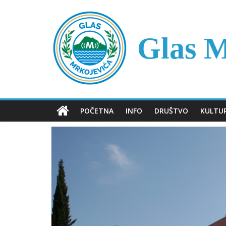
Skip
to
content
Glas M
POČETNA
INFO
DRUŠTVO
KULTU