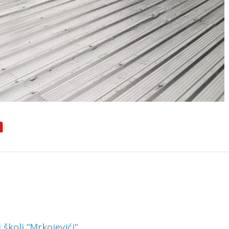
koli “Mrkojevići“