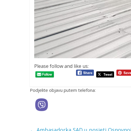
Please follow and like us:
Podjelite objavu putem telefona:
←
Ambasadorka SAD u posjeti Osnovnoj š