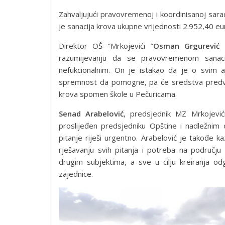
Zahvaljujući pravovremenoj i koordinisanoj sara
je sanacija krova ukupne vrijednosti 2.952,40 eu
Direktor OŠ ″Mrkojevići ″
Osman Grgurević
razumijevanju da se pravovremenom sanacijo
nefukcionalnim. On je istakao da je o svim a
spremnost da pomogne, pa će sredstva predvi
krova spomen škole u Pečuricama.
Senad Arabelović
, predsjednik MZ Mrkojević
proslijeđen predsjedniku Opštine i nadležnim 
pitanje riješi urgentno. Arabelović je takođe
rješavanju svih pitanja i potreba na području
drugim subjektima, a sve u cilju kreiranja
zajednice.